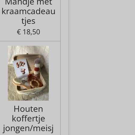
Mandje met
kraamcadeau
tjes
€ 18,50
Houten
koffertje
jongen/meisj