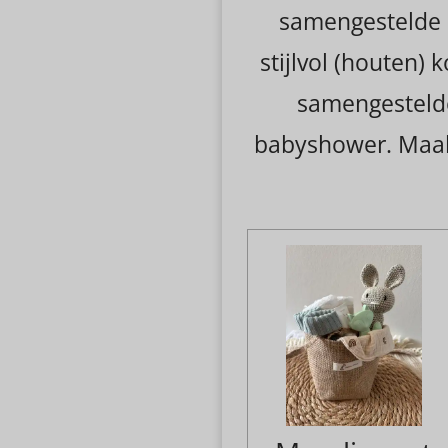
samengestelde 
stijlvol (houten) 
samengestelde
babyshower. Maak