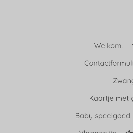
Ga
direct
naar
Welkom!
de
hoofdinhoud
Contactformul
Zwang
Kaartje met 
Baby speelgoed