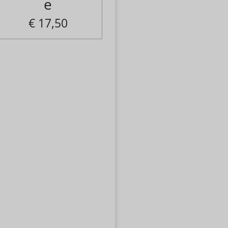
e
€ 17,50