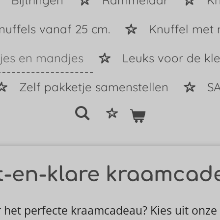
Bijtringen
Rammelaar
Kn
nuffels vanaf 25 cm.
Knuffel met
tjes en mandjes
Leuks voor de kle
Zelf pakketje samenstellen
SA
t-en-klare kraamcad
 het perfecte kraamcadeau? Kies uit onze 