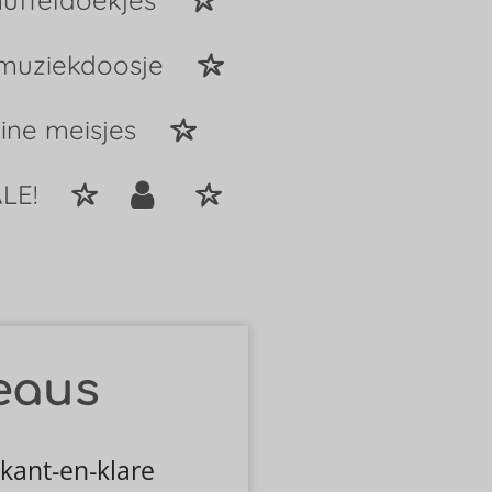
uffeldoekjes
 muziekdoosje
ine meisjes
LE!
eaus
kant-en-klare