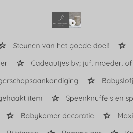
Steunen van het goede doel!
ier
Cadeautjes bv; juf, moeder, of
erschapsaankondiging
Babyslof
gehaakt item
Speenknuffels en s
Babykamer decoratie
Maxi