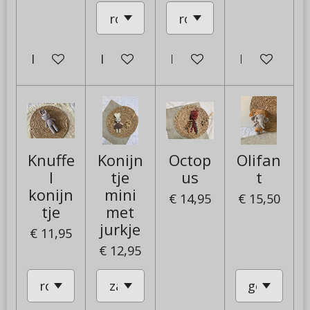
In winkelwagen
In winkelwagen
In winkelwagen
In winkelw
Knuffe
Konijn
Octop
Olifan
l
tje
us
t
konijn
mini
€ 14,95
€ 15,50
tje
met
jurkje
€ 11,95
€ 12,95