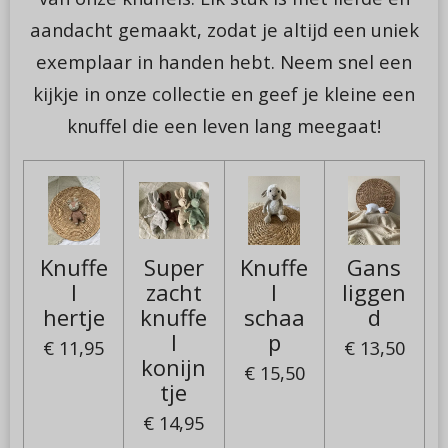
aandacht gemaakt, zodat je altijd een uniek
exemplaar in handen hebt. Neem snel een
kijkje in onze collectie en geef je kleine een
knuffel die een leven lang meegaat!
Knuffe
Super
Knuffe
Gans
l
zacht
l
liggen
hertje
knuffe
schaa
d
l
p
€ 11,95
€ 13,50
konijn
€ 15,50
tje
€ 14,95