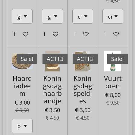
€ 4,50
In winkelwagen
In winkelwagen
In winkelwagen
In winkelw
Sale!
ACTIE!
ACTIE!
Sale!
Haard
Konin
Konin
Vuurt
iadee
gsdag
gsdag
oren
m
haarb
speldj
€ 8,00
andje
es
€ 3,00
€ 9,50
€ 3,50
€ 3,50
€ 3,50
€ 4,50
€ 4,50