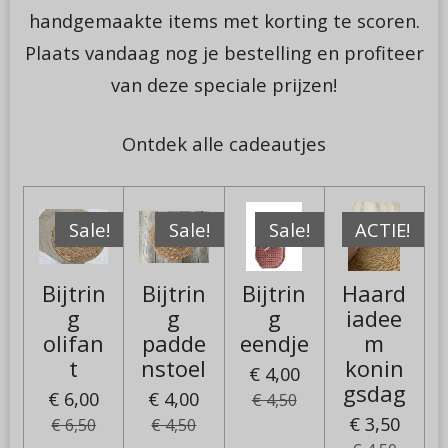
handgemaakte items met korting te scoren.
Plaats vandaag nog je bestelling en profiteer
van deze speciale prijzen!
Ontdek alle cadeautjes
Sale!
Sale!
Sale!
ACTIE!
Bijtrin
Bijtrin
Bijtrin
Haard
g
g
g
iadee
olifan
padde
eendje
m
t
nstoel
konin
€ 4,00
gsdag
€ 6,00
€ 4,00
€ 4,50
€ 3,50
€ 6,50
€ 4,50