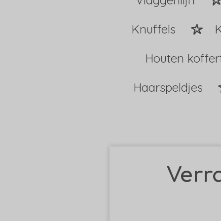
Vlaggenlijn
Knuffels
K
Houten koffer
Haarspeldjes
Verr