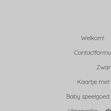
Ga
direct
naar
Welkom!
de
hoofdinhoud
Contactformul
Zwan
Kaartje met
Baby speelgoed