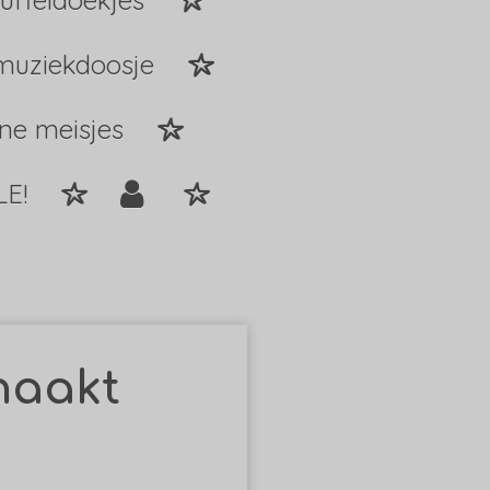
uffeldoekjes
muziekdoosje
ine meisjes
LE!
haakt