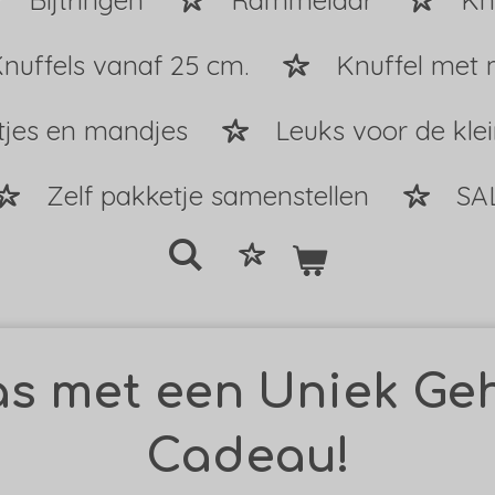
Bijtringen
Rammelaar
Kn
nuffels vanaf 25 cm.
Knuffel met 
tjes en mandjes
Leuks voor de kle
Zelf pakketje samenstellen
SA
as met een Uniek Ge
Cadeau!