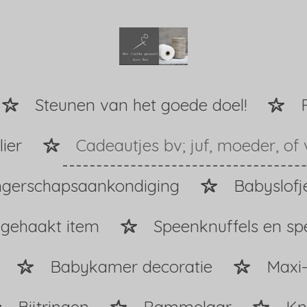
Steunen van het goede doel!
ier
Cadeautjes bv; juf, moeder, of 
gerschapsaankondiging
Babyslofj
 gehaakt item
Speenknuffels en s
Babykamer decoratie
Maxi-