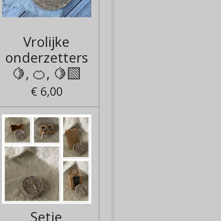
Vrolijke
onderzetters
🍋, 🍊, 🍋‍🟩
€ 6,00
Setje