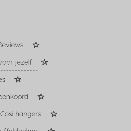
Reviews
voor jezelf
es
peenkoord
Cosi hangers