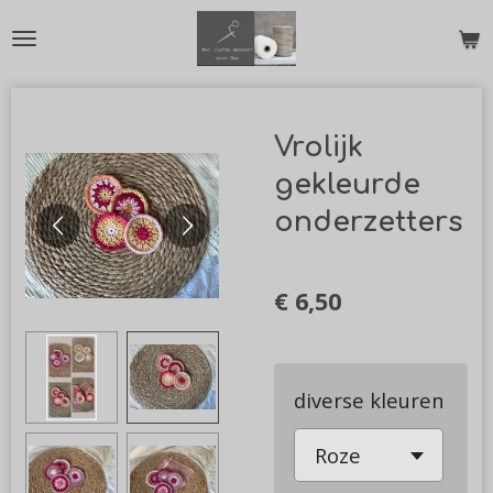
Ga
direct
naar
de
Vrolijk
hoofdinhoud
gekleurde
onderzetters
€ 6,50
diverse kleuren