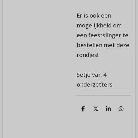
Er is ook een
mogelijkheid om
een feestslinger te
bestellen met deze
rondjes!
Setje van 4
onderzetters
D
D
S
D
e
e
h
e
l
e
a
l
e
l
r
e
n
e
n