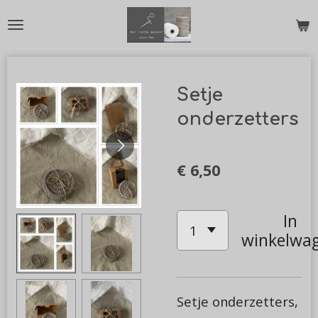
Ga
direct
naar
de
Setje
hoofdinhoud
onderzetters
€ 6,50
In
winkelwa
Setje onderzetters,