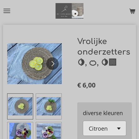
Ga
direct
naar
de
Vrolijke
hoofdinhoud
onderzetters
🍋, 🍊, 🍋‍🟩
€ 6,00
diverse kleuren