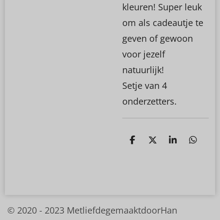
kleuren! Super leuk
om als cadeautje te
geven of gewoon
voor jezelf
natuurlijk!
Setje van 4
onderzetters.
D
D
S
D
e
e
h
e
l
e
a
l
e
l
r
e
n
e
n
© 2020 - 2023
MetliefdegemaaktdoorHan