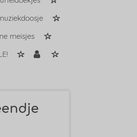
uffeldoekjes
muziekdoosje
ine meisjes
LE!
eendje