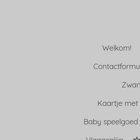
Ga
direct
naar
Welkom!
de
hoofdinhoud
Contactformul
Zwan
Kaartje met
Baby speelgoed