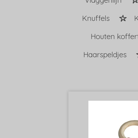
Vlaggenlijn
Knuffels
K
Houten koffer
Haarspeldjes