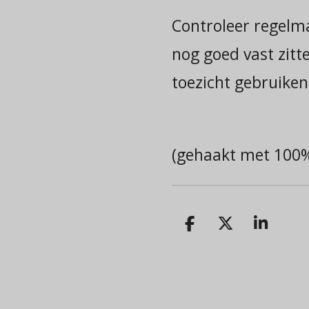
Controleer regelm
nog goed vast zitte
toezicht gebruiken
(gehaakt met 100%
D
D
S
e
e
h
l
e
a
e
l
r
n
e