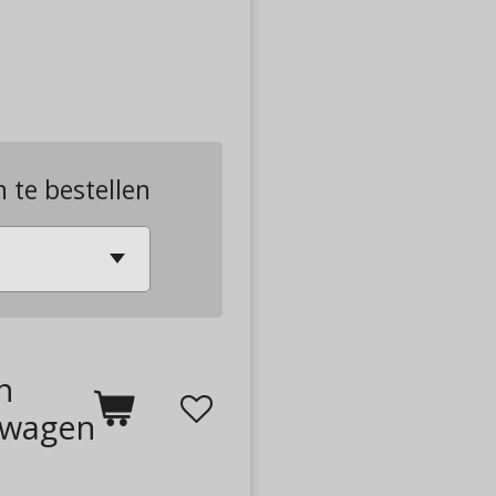
n te bestellen
n
lwagen