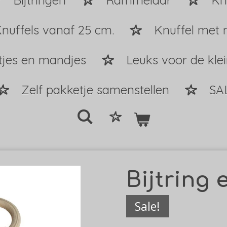
Bijtringen
Rammelaar
Kn
nuffels vanaf 25 cm.
Knuffel met 
tjes en mandjes
Leuks voor de kle
Zelf pakketje samenstellen
SA
Bijtring 
Sale!