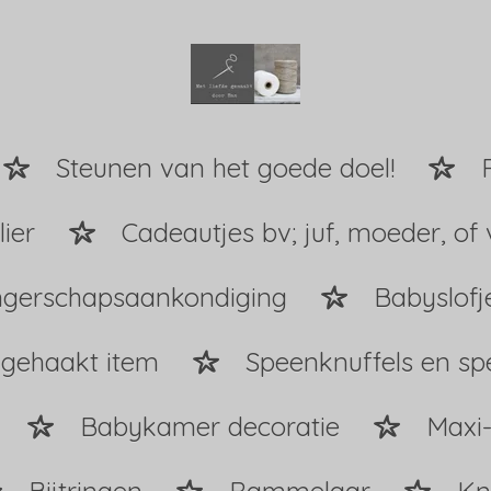
Steunen van het goede doel!
ier
Cadeautjes bv; juf, moeder, of 
gerschapsaankondiging
Babyslofj
 gehaakt item
Speenknuffels en s
Babykamer decoratie
Maxi-