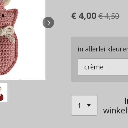
€ 4,00
€ 4,50
in allerlei kleure
I
winke