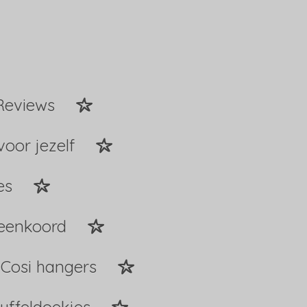
Reviews
voor jezelf
es
peenkoord
Cosi hangers