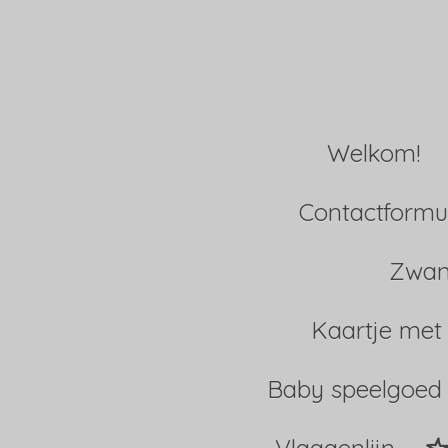
Ga
direct
naar
Welkom!
de
hoofdinhoud
Contactformul
Zwan
Kaartje met
Baby speelgoed