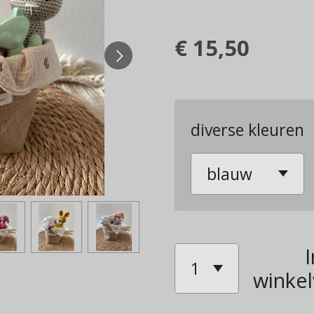
€ 15,50
diverse kleuren
I
winke