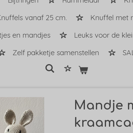
Bijtringen
Rammelaar
Kn
nuffels vanaf 25 cm.
Knuffel met 
tjes en mandjes
Leuks voor de kle
Zelf pakketje samenstellen
SA
Mandje 
kraamca