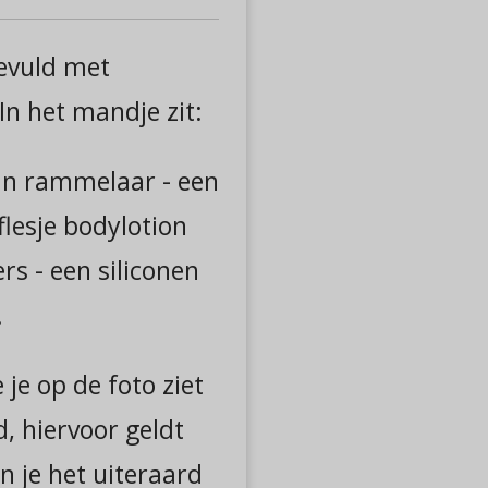
evuld met
In het mandje zit:
ijn rammelaar - een
flesje bodylotion
ers - een siliconen
.
je op de foto ziet
d, hiervoor geldt
n je het uiteraard