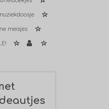
uffeldoekjes
muziekdoosje
ine meisjes
LE!
met
deautjes