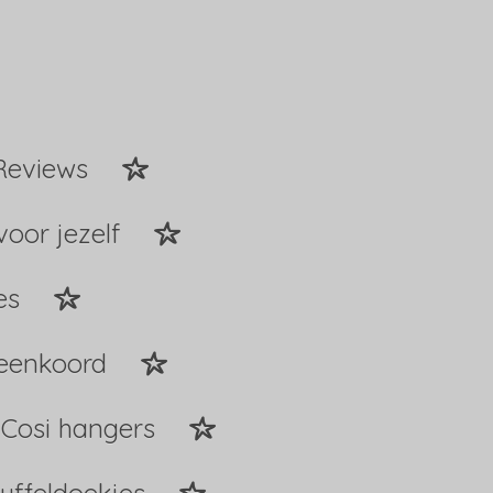
Reviews
voor jezelf
es
peenkoord
Cosi hangers