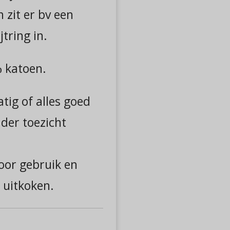
 zit er bv een
jtring in.
 katoen.
tig of alles goed
nder toezicht
voor gebruik en
 uitkoken.