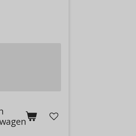
n
lwagen