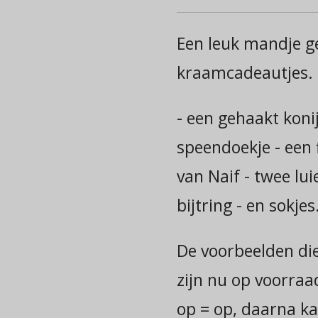
Een leuk mandje g
kraamcadeautjes. 
- een gehaakt kon
speendoekje - een 
van Naif - twee lui
bijtring - en sokjes
De voorbeelden die 
zijn nu op voorraa
op = op, daarna ka