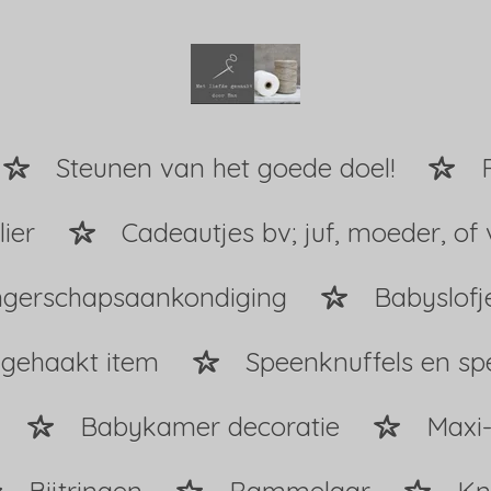
Steunen van het goede doel!
ier
Cadeautjes bv; juf, moeder, of 
gerschapsaankondiging
Babyslofj
 gehaakt item
Speenknuffels en s
Babykamer decoratie
Maxi-