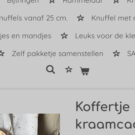
Bijtringen
Rammelaar
Kn
nuffels vanaf 25 cm.
Knuffel met
tjes en mandjes
Leuks voor de kle
Zelf pakketje samenstellen
SA
Koffertje
kraamca