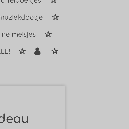
uffeldoekjes
 muziekdoosje
ine meisjes
LE!
deau