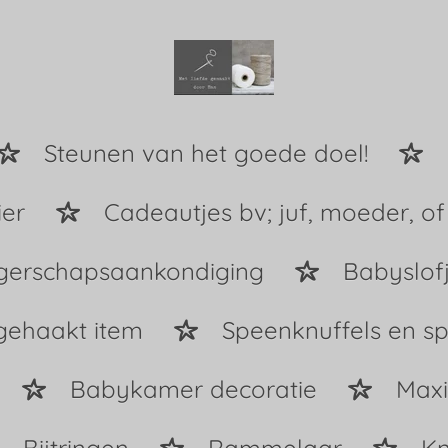
Steunen van het goede doel!
ier
Cadeautjes bv; juf, moeder, of
erschapsaankondiging
Babyslof
gehaakt item
Speenknuffels en s
Babykamer decoratie
Maxi