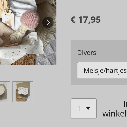
€ 17,95
Divers
I
winke