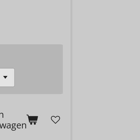
n
lwagen