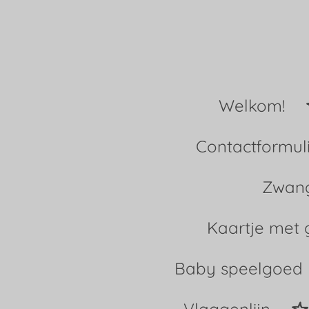
Ga
direct
naar
Welkom!
de
hoofdinhoud
Contactformul
Zwang
Kaartje met 
Baby speelgoed