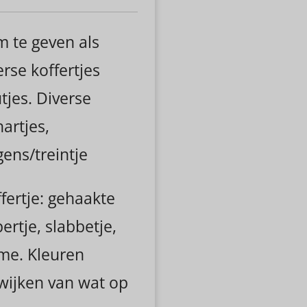
m te geven als
rse koffertjes
tjes. Diverse
artjes,
ens/treintje
fertje: gehaakte
rtje, slabbetje,
me. Kleuren
wijken van wat op