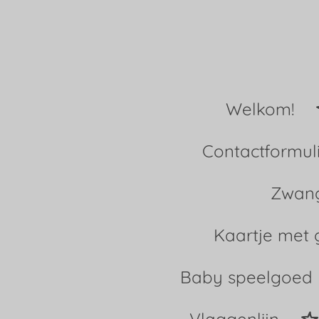
Ga
direct
naar
Welkom!
de
hoofdinhoud
Contactformul
Zwang
Kaartje met 
Baby speelgoed