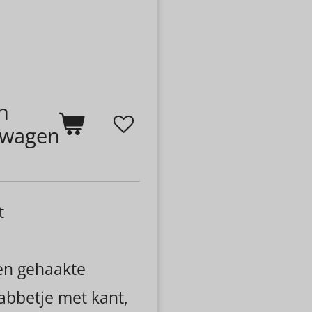
n
lwagen
t
een gehaakte
labbetje met kant,