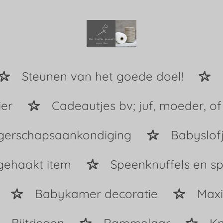
Steunen van het goede doel!
ier
Cadeautjes bv; juf, moeder, of
erschapsaankondiging
Babyslof
gehaakt item
Speenknuffels en s
Babykamer decoratie
Maxi