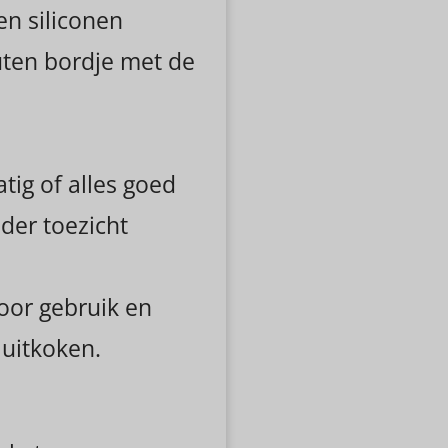
en siliconen
uten bordje met de
tig of alles goed
nder toezicht
voor gebruik en
 uitkoken.