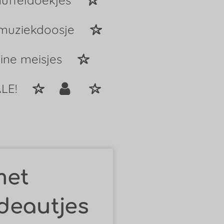
uffeldoekjes
 muziekdoosje
ine meisjes
LE!
met
deautjes