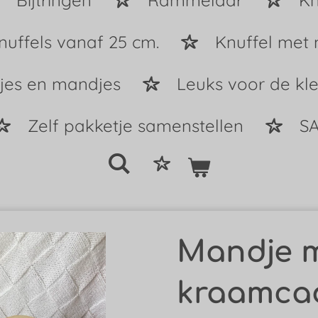
Bijtringen
Rammelaar
Kn
nuffels vanaf 25 cm.
Knuffel met
tjes en mandjes
Leuks voor de kle
Zelf pakketje samenstellen
SA
Mandje 
kraamca