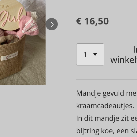
€ 16,50
I
winke
Mandje gevuld me
kraamcadeautjes.
In dit mandje zit 
bijtring koe, een s