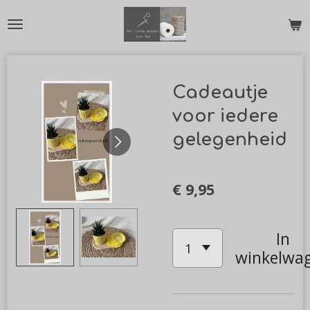
Ga
direct
naar
de
Cadeautje
hoofdinhoud
voor iedere
gelegenheid
€ 9,95
In
winkelwa