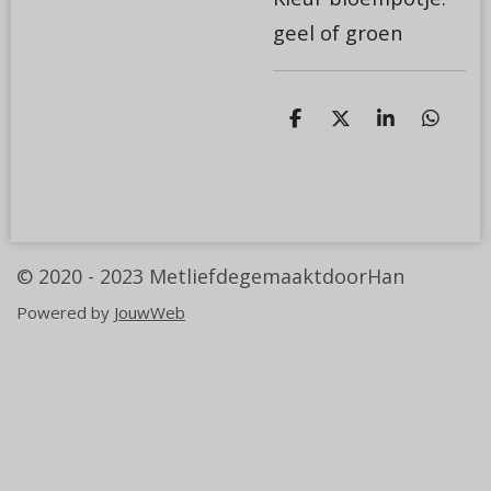
geel of groen
D
D
S
D
e
e
h
e
l
e
a
l
e
l
r
e
n
e
n
© 2020 - 2023
MetliefdegemaaktdoorHan
Powered by
JouwWeb