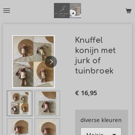
Ga
direct
naar
de
Knuffel
hoofdinhoud
konijn met
jurk of
tuinbroek
€ 16,95
diverse kleuren