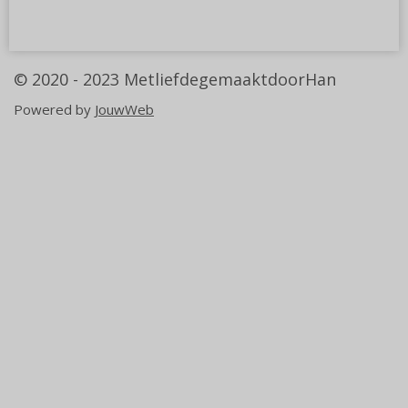
e
l
r
e
n
e
n
© 2020 - 2023
MetliefdegemaaktdoorHan
Powered by
JouwWeb