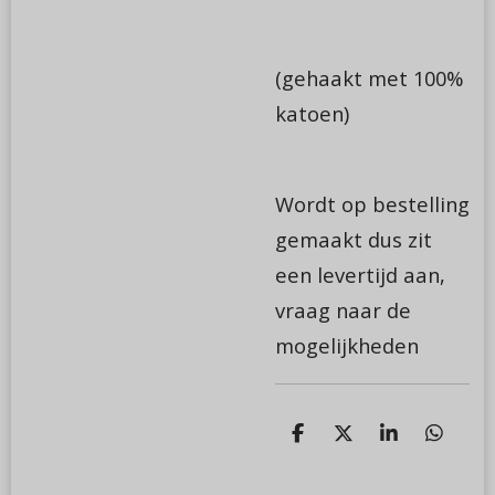
(gehaakt met 100%
katoen)
Wordt op bestelling
gemaakt dus zit
een levertijd aan,
vraag naar de
mogelijkheden
D
D
S
D
e
e
h
e
l
e
a
l