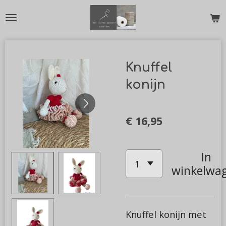
Ga
direct
naar
de
Knuffel
hoofdinhoud
konijn
€ 16,95
In
winkelwa
Knuffel konijn met