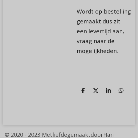
Wordt op bestelling
gemaakt dus zit
een levertijd aan,
vraag naar de
mogelijkheden.
D
D
S
D
e
e
h
e
l
e
a
l
e
l
r
e
n
e
n
© 2020 - 2023
MetliefdegemaaktdoorHan