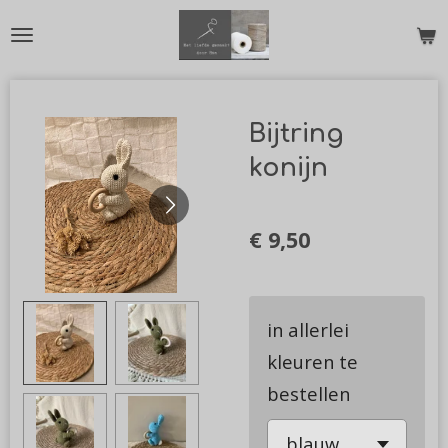
Ga
direct
naar
de
Bijtring
hoofdinhoud
konijn
€ 9,50
in allerlei
kleuren te
bestellen