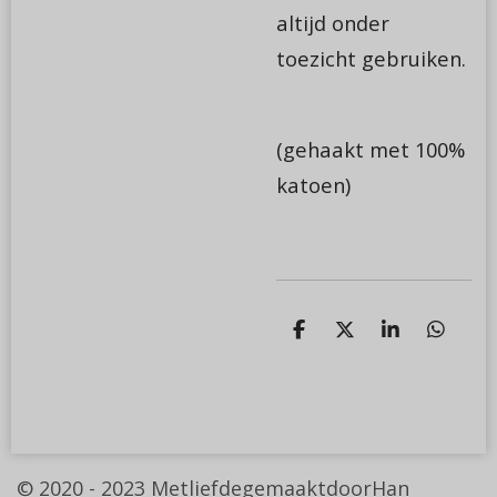
altijd onder
toezicht gebruiken.
(gehaakt met 100%
katoen)
D
D
S
D
e
e
h
e
l
e
a
l
e
l
r
e
n
e
n
© 2020 - 2023
MetliefdegemaaktdoorHan