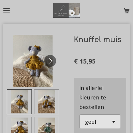
Ga
direct
naar
de
Knuffel muis
hoofdinhoud
€ 15,95
in allerlei
kleuren te
bestellen