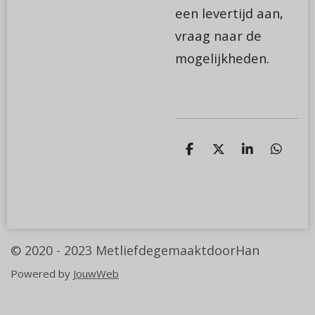
een levertijd aan,
vraag naar de
mogelijkheden.
D
D
S
D
e
e
h
e
l
e
a
l
e
l
r
e
n
e
n
© 2020 - 2023
MetliefdegemaaktdoorHan
Powered by
JouwWeb