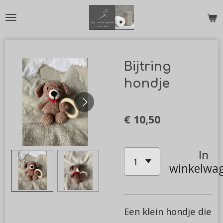
Ga
direct
naar
de
Bijtring
hoofdinhoud
hondje
€ 10,50
In
winkelwa
Een klein hondje die