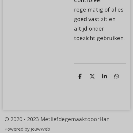
regelmatig of alles
goed vast zit en
altijd onder
toezicht gebruiken.
D
D
S
D
e
e
h
e
l
e
a
l
e
l
r
e
n
e
n
© 2020 - 2023
MetliefdegemaaktdoorHan
Powered by
JouwWeb