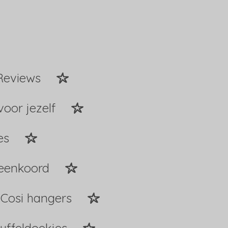
Reviews
voor jezelf
es
peenkoord
Cosi hangers