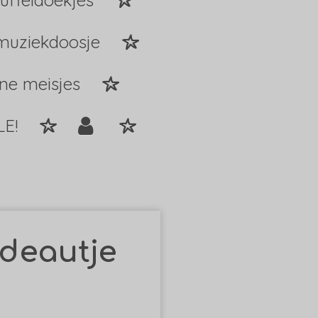
uffeldoekjes
muziekdoosje
ine meisjes
LE!
deautje