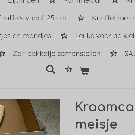
Bijtringen
Rammelaar
Kn
nuffels vanaf 25 cm.
Knuffel met 
tjes en mandjes
Leuks voor de kle
Zelf pakketje samenstellen
SA
Kraamca
meisje