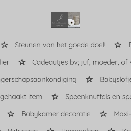
Steunen van het goede doel!
ier
Cadeautjes bv; juf, moeder, of 
gerschapsaankondiging
Babyslofj
 gehaakt item
Speenknuffels en s
Babykamer decoratie
Maxi-