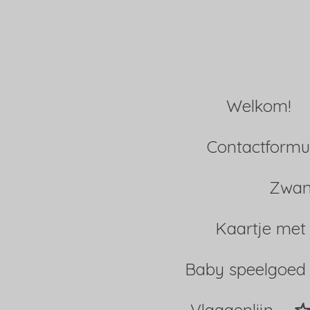
Ga
direct
naar
Welkom!
de
hoofdinhoud
Contactformul
Zwan
Kaartje met
Baby speelgoed