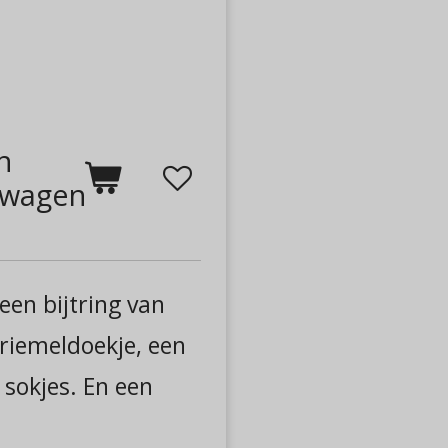
n
lwagen
een bijtring van
friemeldoekje, een
 sokjes. En een