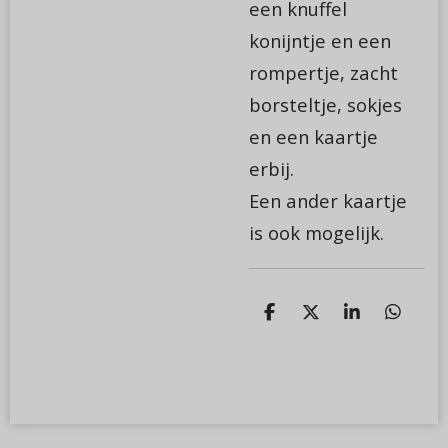
een knuffel
konijntje en een
rompertje, zacht
borsteltje, sokjes
en een kaartje
erbij.
Een ander kaartje
is ook mogelijk.
D
D
S
D
e
e
h
e
l
e
a
l
e
l
r
e
n
e
n