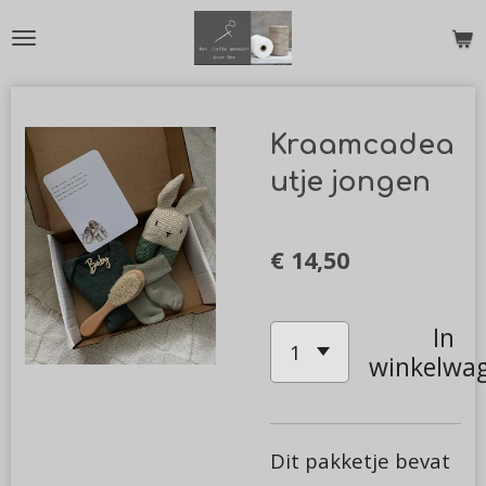
Ga
direct
naar
de
Kraamcadea
hoofdinhoud
utje jongen
€ 14,50
In
winkelwa
Dit pakketje bevat