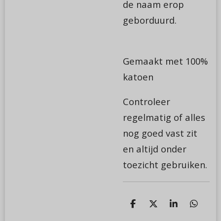
de naam erop
geborduurd.
Gemaakt met 100%
katoen
Controleer
regelmatig of alles
nog goed vast zit
en altijd onder
toezicht gebruiken.
D
D
S
D
e
e
h
e