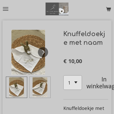
Ga
direct
naar
de
Knuffeldoekj
hoofdinhoud
e met naam
€ 10,00
In
winkelwa
Knuffeldoekje met