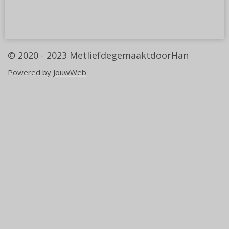
l
e
a
l
e
l
r
e
n
e
n
© 2020 - 2023
MetliefdegemaaktdoorHan
Powered by
JouwWeb