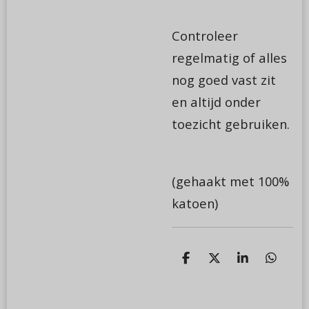
Controleer
regelmatig of alles
nog goed vast zit
en altijd onder
toezicht gebruiken.
(gehaakt met 100%
katoen)
D
D
S
D
e
e
h
e
l
e
a
l
e
l
r
e