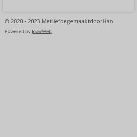
n
e
n
© 2020 - 2023
MetliefdegemaaktdoorHan
Powered by
JouwWeb