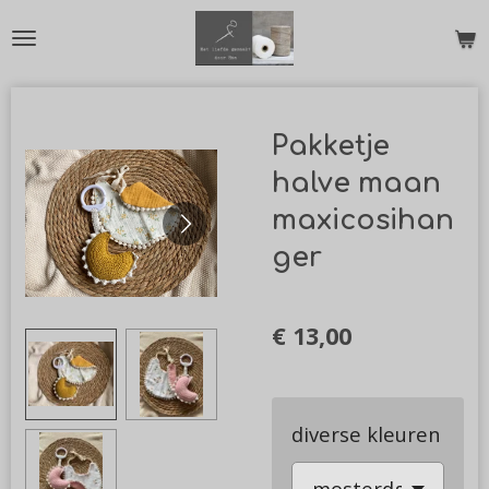
Ga
direct
naar
de
Pakketje
hoofdinhoud
halve maan
maxicosihan
ger
€ 13,00
diverse kleuren