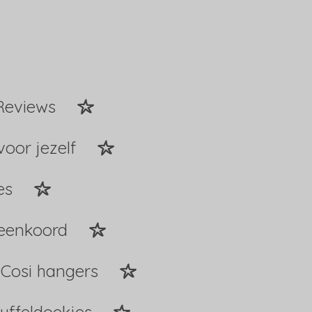
Reviews
voor jezelf
es
peenkoord
Cosi hangers