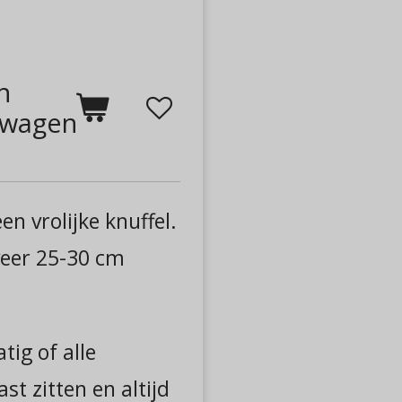
n
lwagen
en vrolijke knuffel.
veer 25-30 cm
tig of alle
st zitten en altijd