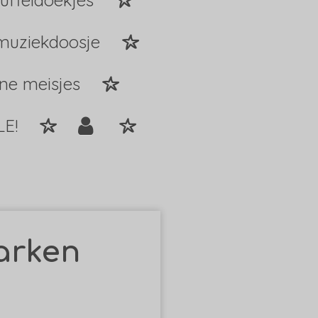
uffeldoekjes
muziekdoosje
ine meisjes
LE!
varken