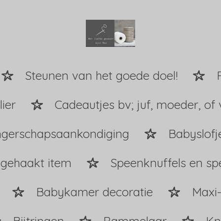
Steunen van het goede doel!
ier
Cadeautjes bv; juf, moeder, of 
gerschapsaankondiging
Babyslofj
 gehaakt item
Speenknuffels en s
Babykamer decoratie
Maxi-