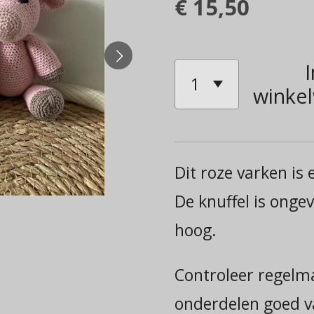
€ 15,50
I
winke
Dit roze varken is e
De knuffel is onge
hoog.
Controleer regelma
onderdelen goed va