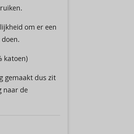
bruiken.
lijkheid om er een
e doen.
 katoen)
g gemaakt dus zit
g naar de