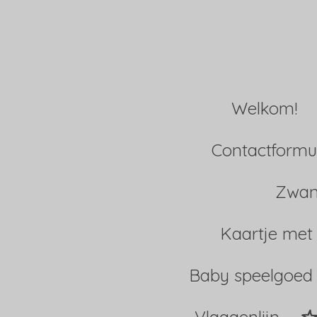
Ga
direct
naar
Welkom!
de
hoofdinhoud
Contactformul
Zwan
Kaartje met
Baby speelgoed