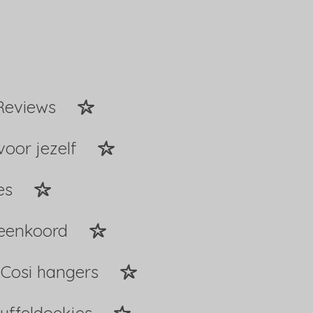
Reviews
voor jezelf
es
peenkoord
Cosi hangers