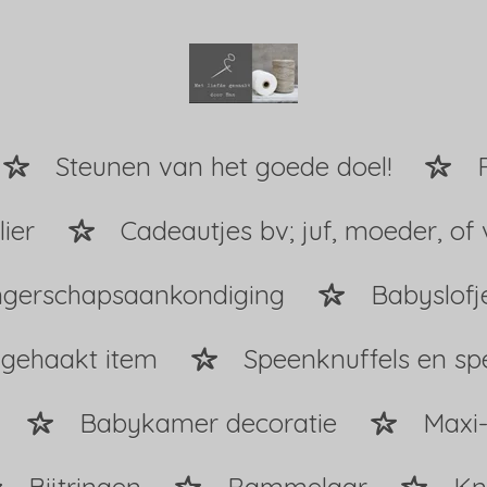
Steunen van het goede doel!
ier
Cadeautjes bv; juf, moeder, of 
gerschapsaankondiging
Babyslofj
 gehaakt item
Speenknuffels en s
Babykamer decoratie
Maxi-