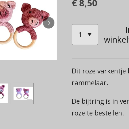
€ 8,50
I
winke
Dit roze varkentje
rammelaar.
De bijtring is in ve
roze te bestellen.