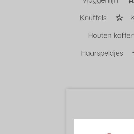
Vlaggenlijn
Knuffels
K
Houten koffer
Haarspeldjes