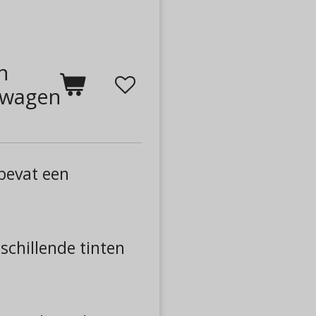
n
lwagen
 bevat een
rschillende tinten