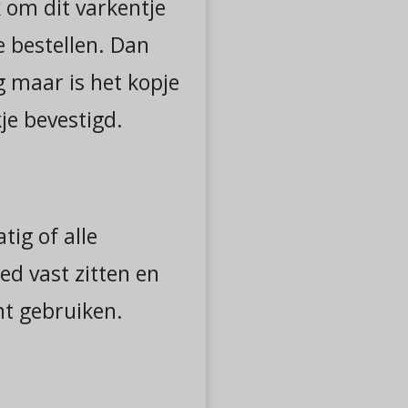
k om dit varkentje
e bestellen. Dan
g maar is het kopje
je bevestigd.
tig of alle
d vast zitten en
cht gebruiken.