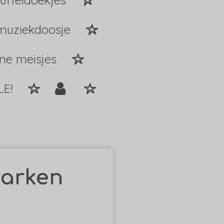
uffeldoekjes
muziekdoosje
ine meisjes
LE!
varken