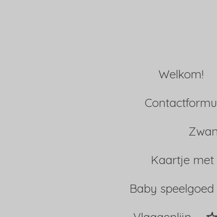
Ga
direct
naar
Welkom!
de
hoofdinhoud
Contactformul
Zwan
Kaartje met
Baby speelgoed