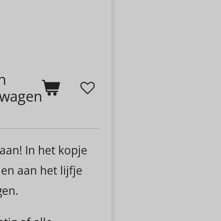
n
lwagen
aan! In het kopje
n aan het lijfje
ngen.