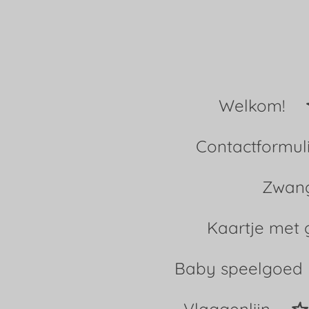
Ga
direct
naar
Welkom!
de
hoofdinhoud
Contactformul
Zwang
Kaartje met 
Baby speelgoed