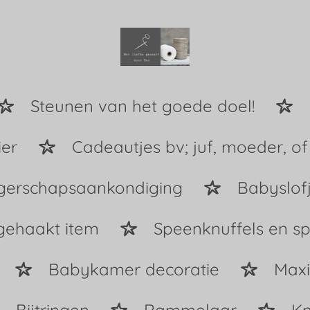
Steunen van het goede doel!
ier
Cadeautjes bv; juf, moeder, of
erschapsaankondiging
Babyslof
gehaakt item
Speenknuffels en s
Babykamer decoratie
Maxi