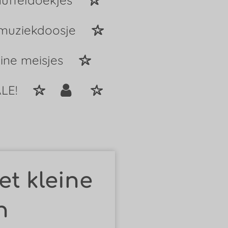
uffeldoekjes
 muziekdoosje
ine meisjes
LE!
t kleine
n