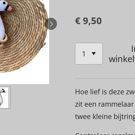
€ 9,50
I
winke
Hoe lief is deze zw
zit een rammelaar e
twee kleine bijtri