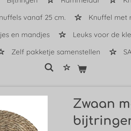
Bijtringen
Rammelaar
Kn
nuffels vanaf 25 cm.
Knuffel met
tjes en mandjes
Leuks voor de kle
Zelf pakketje samenstellen
SA
Zwaan me
bijtringe